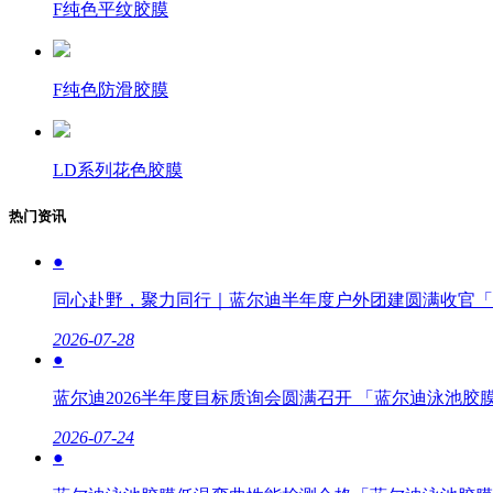
F纯色平纹胶膜
F纯色防滑胶膜
LD系列花色胶膜
热门资讯
●
同心赴野，聚力同行｜蓝尔迪半年度户外团建圆满收官「
2026-07-28
●
蓝尔迪2026半年度目标质询会圆满召开 「蓝尔迪泳池胶
2026-07-24
●