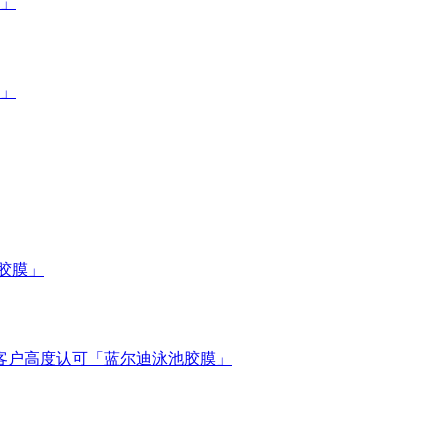
」
膜」
池胶膜」
获客户高度认可「蓝尔迪泳池胶膜」
」