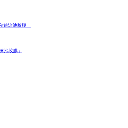
蓝尔迪泳池胶膜」
迪泳池胶膜」
」