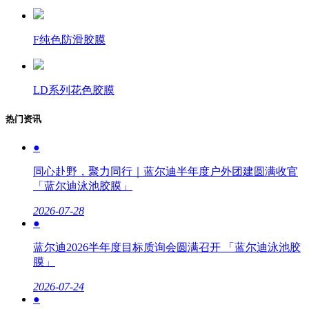
F纯色防滑胶膜
LD系列花色胶膜
热门资讯
●
同心赴野，聚力同行｜蓝尔迪半年度户外团建圆满收官
「蓝尔迪泳池胶膜」
2026-07-28
●
蓝尔迪2026半年度目标质询会圆满召开 「蓝尔迪泳池胶
膜」
2026-07-24
●