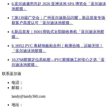
6.蓝尔迪邀您共赴 2026 亚洲泳池 SPA 博览会「蓝尔迪泳
池胶膜」
7.第139届广交会：广州蓝尔迪新品闪耀，新品首发专场
获客户高度认可「蓝尔迪泳池胶膜」
8.新品首发｜H001滑轨式太阳能收卷机「蓝尔迪泳池胶
膜」
9. H952 PVC 卷材地板粘合剂｜检测合格，运输无忧！
「蓝尔迪泳池胶膜」
10.J768胶膜定位高粘胶—PVC胶膜施工的安心之选「蓝
尔迪泳池胶膜」
联系蓝尔迪
电话：
邮箱：
landy@landy360.com
地址：